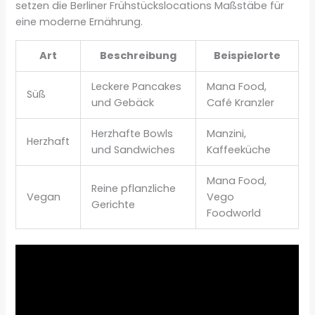
setzen die Berliner Frühstückslocations Maßstäbe für
eine moderne Ernährung.
Art
Beschreibung
Beispielorte
Leckere Pancakes
Mana Food,
Süß
und Gebäck
Café Kranzler
Herzhafte Bowls
Manzini,
Herzhaft
und Sandwiches
Kaffeeküche
Mana Food,
Reine pflanzliche
Vegan
Vego
Gerichte
Foodworld