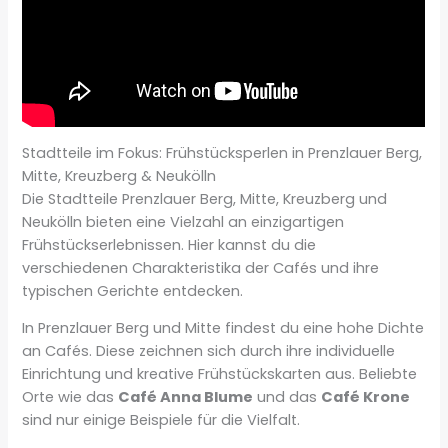
Stadtteile im Fokus: Frühstücksperlen in Prenzlauer Berg,
Mitte, Kreuzberg & Neukölln
Die Stadtteile Prenzlauer Berg, Mitte, Kreuzberg und
Neukölln bieten eine Vielzahl an einzigartigen
Frühstückserlebnissen. Hier kannst du die
verschiedenen Charakteristika der Cafés und ihre
typischen Gerichte entdecken.
In Prenzlauer Berg und Mitte findest du eine hohe Dichte
an Cafés. Diese zeichnen sich durch ihre individuelle
Einrichtung und kreative Frühstückskarten aus. Beliebte
Orte wie das
Café Anna Blume
und das
Café Krone
sind nur einige Beispiele für die Vielfalt.