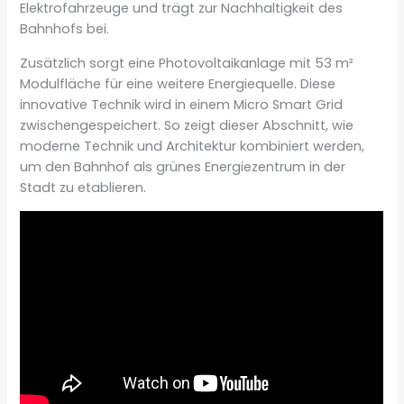
Elektrofahrzeuge und trägt zur Nachhaltigkeit des
Bahnhofs bei.
Zusätzlich sorgt eine Photovoltaikanlage mit 53 m²
Modulfläche für eine weitere Energiequelle. Diese
innovative Technik wird in einem Micro Smart Grid
zwischengespeichert. So zeigt dieser Abschnitt, wie
moderne Technik und Architektur kombiniert werden,
um den Bahnhof als grünes Energiezentrum in der
Stadt zu etablieren.