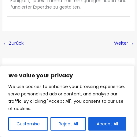
Fähigkeit, jedes Thema mit einzigartigen Ideen und
fundierter Expertise zu gestalten.
←
Zurück
Weiter
→
Ähnliche Artikel
We value your privacy
We use cookies to enhance your browsing experience,
serve personalised ads or content, and analyse our
traffic. By clicking "Accept All", you consent to our use
Diese Webseite nutzt KI-
of cookies.
gestützte Funktionen. Inhalte
AI
und Bilder sind mithilfe
künstlicher Intelligenz erzeugt
Customise
Reject All
Accept All
wurden.