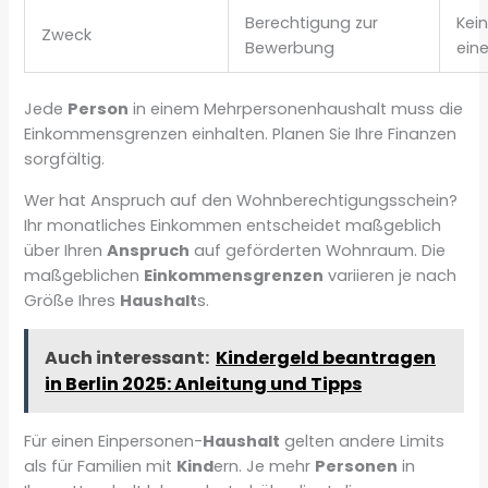
Berechtigung zur
Kei
Zweck
Bewerbung
ein
Jede
Person
in einem Mehrpersonenhaushalt muss die
Einkommensgrenzen einhalten. Planen Sie Ihre Finanzen
sorgfältig.
Wer hat Anspruch auf den Wohnberechtigungsschein?
Ihr monatliches Einkommen entscheidet maßgeblich
über Ihren
Anspruch
auf geförderten Wohnraum. Die
maßgeblichen
Einkommensgrenzen
variieren je nach
Größe Ihres
Haushalt
s.
Auch interessant:
Kindergeld beantragen
in Berlin 2025: Anleitung und Tipps
Für einen Einpersonen-
Haushalt
gelten andere Limits
als für Familien mit
Kind
ern. Je mehr
Personen
in