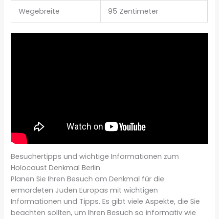
Wegebreite
95 Zentimeter
Besuchertipps und wichtige Informationen zum
Holocaust Denkmal Berlin
Planen Sie Ihren Besuch am Denkmal für die
ermordeten Juden Europas mit wichtigen
Informationen und Tipps. Es gibt viele Aspekte, die Sie
beachten sollten, um Ihren Besuch so informativ wie