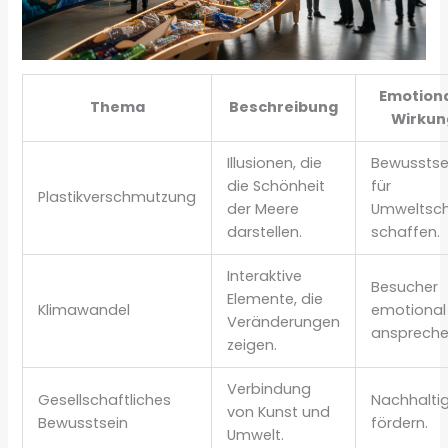
Emotion
Thema
Beschreibung
Wirkun
Illusionen, die
Bewusstse
die Schönheit
für
Plastikverschmutzung
der Meere
Umweltsch
darstellen.
schaffen.
Interaktive
Besucher
Elemente, die
Klimawandel
emotional
Veränderungen
anspreche
zeigen.
Verbindung
Gesellschaftliches
Nachhaltig
von Kunst und
Bewusstsein
fördern.
Umwelt.