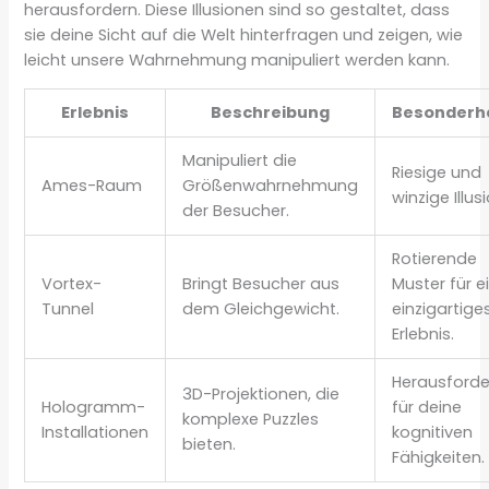
herausfordern. Diese Illusionen sind so gestaltet, dass
sie deine Sicht auf die Welt hinterfragen und zeigen, wie
leicht unsere Wahrnehmung manipuliert werden kann.
Erlebnis
Beschreibung
Besonderh
Manipuliert die
Riesige und
Ames-Raum
Größenwahrnehmung
winzige Illus
der Besucher.
Rotierende
Vortex-
Bringt Besucher aus
Muster für e
Tunnel
dem Gleichgewicht.
einzigartige
Erlebnis.
Herausford
3D-Projektionen, die
Hologramm-
für deine
komplexe Puzzles
Installationen
kognitiven
bieten.
Fähigkeiten.