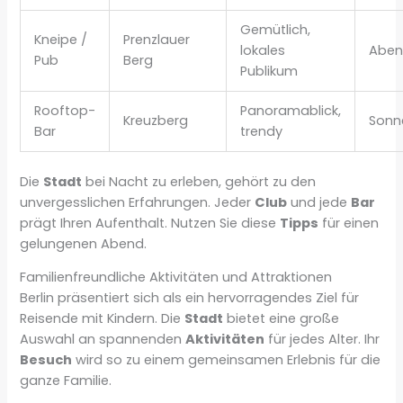
Gemütlich,
Kneipe /
Prenzlauer
lokales
Aben
Pub
Berg
Publikum
Rooftop-
Panoramablick,
Kreuzberg
Sonn
Bar
trendy
Die
Stadt
bei Nacht zu erleben, gehört zu den
unvergesslichen Erfahrungen. Jeder
Club
und jede
Bar
prägt Ihren Aufenthalt. Nutzen Sie diese
Tipps
für einen
gelungenen Abend.
Familienfreundliche Aktivitäten und Attraktionen
Berlin präsentiert sich als ein hervorragendes Ziel für
Reisende mit Kindern. Die
Stadt
bietet eine große
Auswahl an spannenden
Aktivitäten
für jedes Alter. Ihr
Besuch
wird so zu einem gemeinsamen Erlebnis für die
ganze Familie.