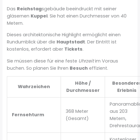
Das
Reichstag
sgebäude beeindruckt mit seiner
gläsernen
Kuppel
. Sie hat einen Durchmesser von 40
Metern.
Dieses architektonische Highlight ermöglicht einen
Rundumblick über die
Hauptstadt
. Der Eintritt ist
kostenlos, erfordert aber
Tickets
.
Sie müssen diese für eine feste
Uhrzeit
im Voraus
buchen. So planen Sie Ihren
Besuch
effizient.
Höhe /
Besondere
Wahrzeichen
Durchmesser
Erlebnis
Panoramabli
368 Meter
aus 203
Fernsehturm
(Gesamt)
Metern,
Drehrestaura
Kostenloser