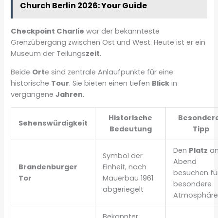
Church Berlin 2026: Your Guide
Checkpoint Charlie
war der bekannteste
Grenzübergang zwischen Ost und West. Heute ist er ein
Museum der Teilungs
zeit
.
Beide
Ort
e sind zentrale Anlaufpunkte für eine
historische
Tour
. Sie bieten einen tiefen
Blick
in
vergangene
Jahren
.
Historische
Besonder
Sehenswürdigkeit
Bedeutung
Tipp
Den
Platz
a
Symbol der
Abend
Brandenburger
Einheit, nach
besuchen fü
Tor
Mauerbau 1961
besondere
abgeriegelt
Atmosphär
Bekannter