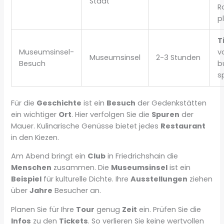
Stadt
R
p
T
Museumsinsel-
v
Museumsinsel
2-3 Stunden
Besuch
b
s
Für die
Geschichte
ist ein
Besuch
der Gedenkstätten
ein wichtiger
Ort
. Hier verfolgen Sie die
Spuren
der
Mauer. Kulinarische Genüsse bietet jedes
Restaurant
in den Kiezen.
Am Abend bringt ein
Club
in Friedrichshain die
Menschen
zusammen. Die
Museumsinsel
ist ein
Beispiel
für kulturelle Dichte. Ihre
Ausstellungen
ziehen
über
Jahre
Besucher an.
Planen Sie für Ihre
Tour
genug
Zeit
ein. Prüfen Sie die
Infos
zu den
Tickets
. So verlieren Sie keine wertvollen