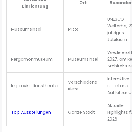
Ort
Besonder
Einrichtung
UNESCO-
Welterbe, 2
Museumsinsel
Mitte
jähriges
Jubiläum
Wiedereröf
Pergamonmuseum
Museumsinsel
2027, antik
Architektur
Interaktive
Verschiedene
Improvisationstheater
spontane
Kieze
Aufführung
Aktuelle
Top Ausstellungen
Ganze Stadt
Highlights f
2026