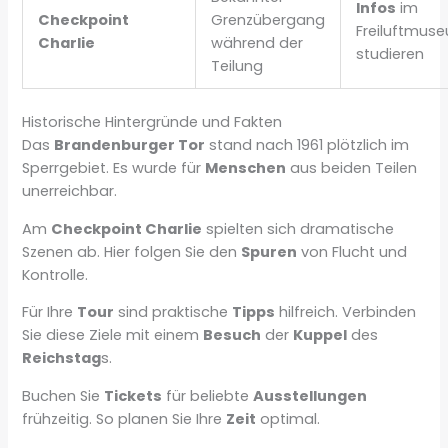
Infos
im
Checkpoint
Grenzübergang
Freiluftmus
Charlie
während der
studieren
Teilung
Historische Hintergründe und Fakten
Das
Brandenburger Tor
stand nach 1961 plötzlich im
Sperrgebiet. Es wurde für
Menschen
aus beiden Teilen
unerreichbar.
Am
Checkpoint Charlie
spielten sich dramatische
Szenen ab. Hier folgen Sie den
Spuren
von Flucht und
Kontrolle.
Für Ihre
Tour
sind praktische
Tipps
hilfreich. Verbinden
Sie diese Ziele mit einem
Besuch
der
Kuppel
des
Reichstag
s.
Buchen Sie
Tickets
für beliebte
Ausstellungen
frühzeitig. So planen Sie Ihre
Zeit
optimal.