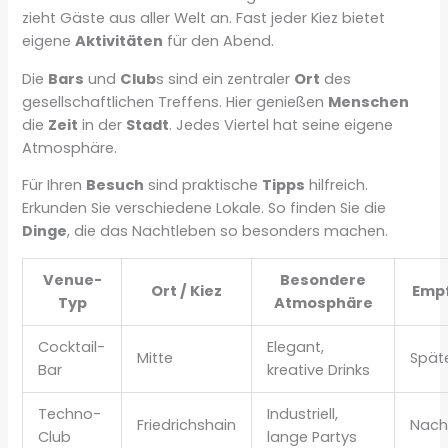
zieht Gäste aus aller Welt an. Fast jeder Kiez bietet
eigene
Aktivitäten
für den Abend.
Die
Bars
und
Club
s sind ein zentraler
Ort
des
gesellschaftlichen Treffens. Hier genießen
Menschen
die
Zeit
in der
Stadt
. Jedes Viertel hat seine eigene
Atmosphäre.
Für Ihren
Besuch
sind praktische
Tipps
hilfreich.
Erkunden Sie verschiedene Lokale. So finden Sie die
Dinge
, die das Nachtleben so besonders machen.
Venue-
Besondere
Ort / Kiez
Empf
Typ
Atmosphäre
Cocktail-
Elegant,
Mitte
Spät
Bar
kreative Drinks
Techno-
Industriell,
Friedrichshain
Nach
Club
lange Partys