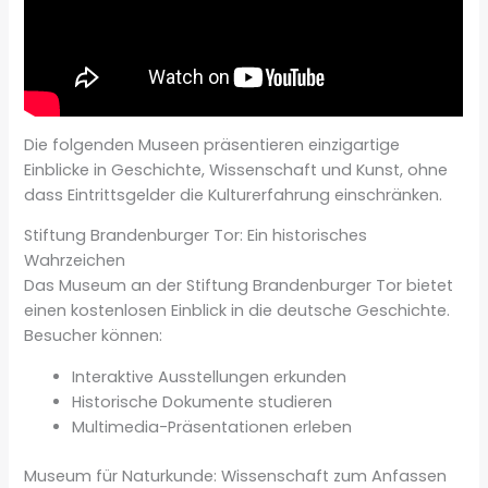
Die folgenden Museen präsentieren einzigartige
Einblicke in Geschichte, Wissenschaft und Kunst, ohne
dass Eintrittsgelder die Kulturerfahrung einschränken.
Stiftung Brandenburger Tor: Ein historisches
Wahrzeichen
Das Museum an der Stiftung Brandenburger Tor bietet
einen kostenlosen Einblick in die deutsche Geschichte.
Besucher können:
Interaktive Ausstellungen erkunden
Historische Dokumente studieren
Multimedia-Präsentationen erleben
Museum für Naturkunde: Wissenschaft zum Anfassen