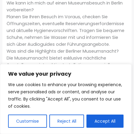
Wie kann ich mich auf einen Museumsbesuch in Berlin
vorbereiten?
Planen Sie Ihren Besuch im Voraus, checken Sie
Öffnungszeiten, eventuelle Reservierungserfordernisse
und aktuelle Hygienevorschriften. Tragen Sie bequeme
Schuhe, nehmen Sie Wasser mit und informieren Sie
sich über Audioguides oder Führungsangebote.
Was sind die Highlights der Berliner Museumsnacht?
Die Museumsnacht bietet exklusive nächtliche
Ausstellungen, interaktive Installationen, spezielle
Führungen und oft Musik- und Kulturprogramme. Die
We value your privacy
genauen Termine und Highlights variieren jährlich,
We use cookies to enhance your browsing experience,
sodass es sich lohnt, die aktuellen Informationen zu
serve personalised ads or content, and analyse our
prüfen.
traffic. By clicking "Accept All", you consent to our use
Gibt es virtuelle Museumsführungen in Berlin?
Diese Webseite nutzt KI-
of cookies.
Ja, viele Berliner Museen bieten innovative virtuelle
gestützte Funktionen. Inhalte
Touren an, die es Besuchern ermöglichen,
AI
und Bilder sind mithilfe
Ausstellungen von zu Hause aus zu erkunden. Diese
künstlicher Intelligenz erzeugt
Customise
Reject All
Accept All
wurden.
digitalen Angebote werden immer umfangreicher und
interaktiver.