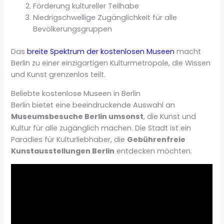
Förderung kultureller Teilhabe
Niedrigschwellige Zugänglichkeit für alle
Bevölkerungsgruppen
Das
breite Spektrum der kostenlosen Museen
macht
Berlin zu einer einzigartigen Kulturmetropole, die Wissen
und Kunst grenzenlos teilt.
Beliebte kostenlose Museen in Berlin
Berlin bietet eine beeindruckende Auswahl an
Museumsbesuche Berlin umsonst
, die Kunst und
Kultur für alle zugänglich machen. Die Stadt ist ein
Paradies für Kulturliebhaber, die
Gebührenfreie
Kunstausstellungen Berlin
entdecken möchten.