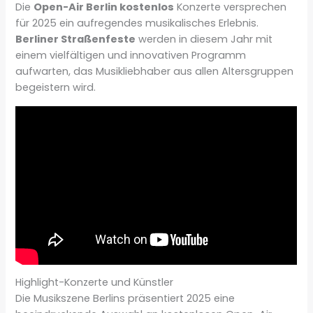
Die
Open-Air Berlin kostenlos
Konzerte versprechen
für 2025 ein aufregendes musikalisches Erlebnis.
Berliner Straßenfeste
werden in diesem Jahr mit
einem vielfältigen und innovativen Programm
aufwarten, das Musikliebhaber aus allen Altersgruppen
begeistern wird.
Highlight-Konzerte und Künstler
Die Musikszene Berlins präsentiert 2025 eine