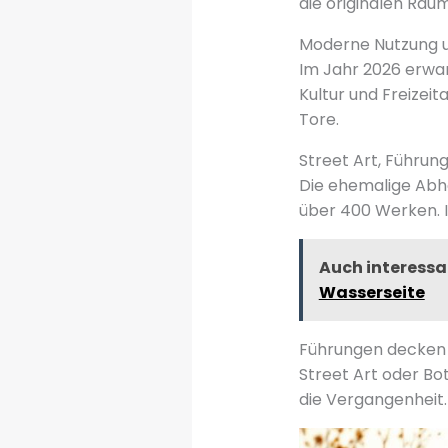
die originalen Räu
Moderne Nutzung un
Im Jahr 2026 erwar
Kultur und Freizeit
Tore.
Street Art, Führun
Die ehemalige Abhö
über 400 Werken. I
Auch interessa
Wasserseite
Führungen decken 
Street Art oder Bot
die Vergangenheit.