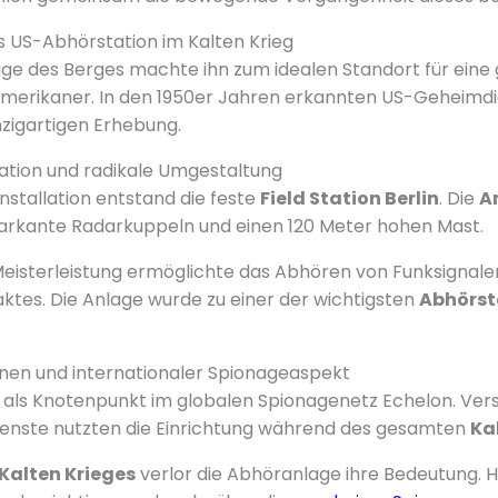
s US-Abhörstation im Kalten Krieg
age des Berges machte ihn zum idealen Standort für ein
merikaner. In den 1950er Jahren erkannten US-Geheimdi
nzigartigen Erhebung.
tation und radikale Umgestaltung
nstallation entstand die feste
Field Station Berlin
. Die
A
markante Radarkuppeln und einen 120 Meter hohen Mast.
eisterleistung ermöglichte das Abhören von Funksignalen
tes. Die Anlage wurde zu einer der wichtigsten
Abhörst
en und internationaler Spionageaspekt
 als Knotenpunkt im globalen Spionagenetz Echelon. Ver
ienste nutzten die Einrichtung während des gesamten
Ka
Kalten Krieges
verlor die Abhöranlage ihre Bedeutung. 