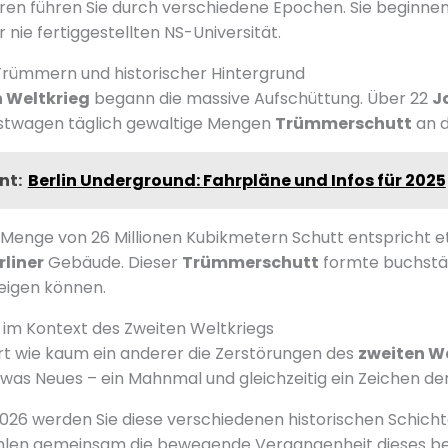
ren führen Sie durch verschiedene Epochen. Sie beginne
nie fertiggestellten NS-Universität.
Trümmern und historischer Hintergrund
 Weltkrieg
begann die massive Aufschüttung. Über 22
J
astwagen täglich gewaltige Mengen
Trümmerschutt
an d
nt:
Berlin Underground: Fahrpläne und Infos für 2025
 Menge von 26 Millionen Kubikmetern Schutt entspricht e
rliner
Gebäude. Dieser
Trümmerschutt
formte buchstäb
eigen können.
s im Kontext des Zweiten Weltkriegs
rt wie kaum ein anderer die Zerstörungen des
zweiten W
was Neues – ein Mahnmal und gleichzeitig ein Zeichen de
026 werden Sie diese verschiedenen historischen Schicht
ählen gemeinsam die bewegende Vergangenheit dieses b