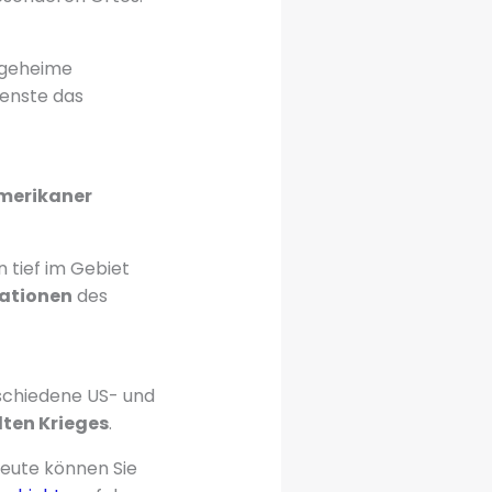
e geheime
enste das
merikaner
 tief im Gebiet
ationen
des
schiedene US- und
lten Krieges
.
Heute können Sie