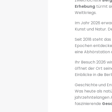
zweithöchste
Ber
Erhebung
türmt si
Weltkriegs.
Im Jahr 2026 erwar
Kunst und Natur. 
Seit 2018 steht da
Epochen entdecken.
eine Abhörstation 
Ihr Besuch 2026 wi
öffnet der Ort sein
Einblicke in die Be
Geschichte und En
Was heute als natür
jahrzehntelangen 
faszinierende
Gesc