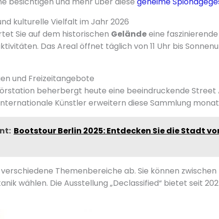
me besichtigen und mehr über diese
geheime Spionagege
d kulturelle Vielfalt im Jahr 2026
tet Sie auf dem historischen
Gelände
eine faszinierende
aktivitäten. Das Areal öffnet täglich von 11 Uhr bis Sonne
gen und Freizeitangebote
rstation beherbergt heute eine beeindruckende Street A
nternationale Künstler erweitern diese Sammlung monatl
nt:
Bootstour Berlin 2025: Entdecken Sie die Stadt vo
verschiedene Themenbereiche ab. Sie können zwischen
anik wählen. Die Ausstellung „Declassified“ bietet seit 2024