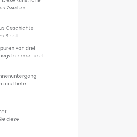
Diese künstliche
es Zweiten
us Geschichte,
e Stadt.
puren von drei
Kriegstrümmer und
Sonnenuntergang
n und tiefe
ner
ie diese