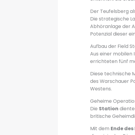
Der Teufelsberg al
Die strategische L
Abhöranlage der A
Potenzial dieser ei
Aufbau der Field S
Aus einer mobilen I
errichteten fünf 
Diese technische M
des Warschauer Pak
Westens.
Geheime Operation
Die
Station
diente
britische Geheimd
Mit dem
Ende des 