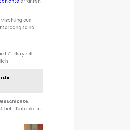
schichte
erfahren.
 Mischung aus
nuntergang seine
rt Gallery mit
ich.
n der
Geschichte
,
 tiefe Einblicke in