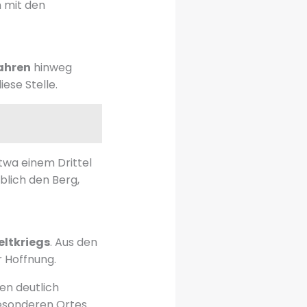
n mit den
ahren
hinweg
iese Stelle.
twa einem Drittel
lich den Berg,
eltkriegs
. Aus den
r Hoffnung.
en deutlich
esonderen Ortes.