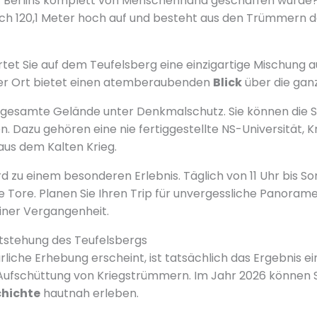
g
Berlins komplett von Menschenhand geschaffen wurde? 
ch 120,1 Meter hoch auf und besteht aus den Trümmern d
tet Sie auf dem Teufelsberg eine einzigartige Mischung a
Der Ort bietet einen atemberaubenden
Blick
über die ganz
s gesamte Gelände unter Denkmalschutz. Sie können die S
 Dazu gehören eine nie fertiggestellte NS-Universität, 
aus dem Kalten Krieg.
rd zu einem besonderen Erlebnis. Täglich von 11 Uhr bis 
e Tore. Planen Sie Ihren Trip für unvergessliche Panorame
rliner Vergangenheit.
tstehung des Teufelsbergs
liche Erhebung erscheint, ist tatsächlich das Ergebnis ei
Aufschüttung von Kriegstrümmern. Im Jahr 2026 können S
hichte
hautnah erleben.