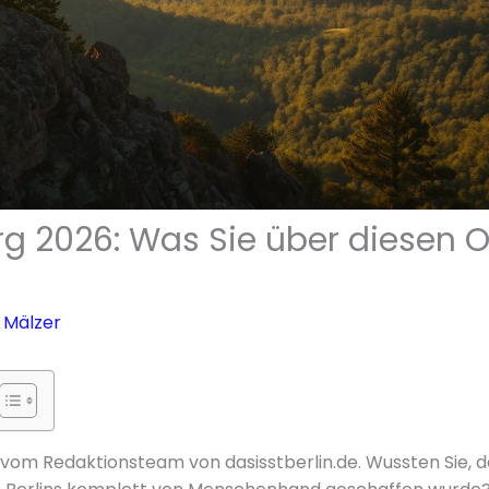
rg 2026: Was Sie über diesen O
 Mälzer
r vom Redaktionsteam von dasisstberlin.de. Wussten Sie, d