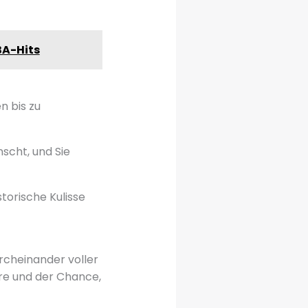
BA-Hits
n bis zu
scht, und Sie
torische Kulisse
urcheinander voller
re und der Chance,