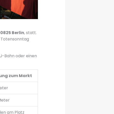
10825 Berlin
, statt.
d Totensonntag
e U-Bahn oder einen
nung zum Markt
eter
Meter
len am Platz