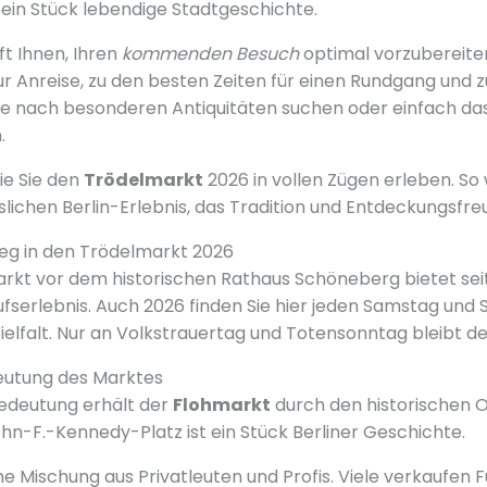
t ein Stück lebendige Stadtgeschichte.
ft Ihnen, Ihren
kommenden Besuch
optimal vorzubereiten
ur Anreise, zu den besten Zeiten für einen Rundgang und 
Sie nach besonderen Antiquitäten suchen oder einfach da
.
ie Sie den
Trödelmarkt
2026 in vollen Zügen erleben. So 
lichen Berlin-Erlebnis, das Tradition und Entdeckungsfre
stieg in den Trödelmarkt 2026
t vor dem historischen Rathaus Schöneberg bietet seit
ufserlebnis. Auch 2026 finden Sie hier jeden Samstag und 
ielfalt. Nur an Volkstrauertag und Totensonntag bleibt der
eutung des Marktes
edeutung erhält der
Flohmarkt
durch den historischen O
-F.-Kennedy-Platz ist ein Stück Berliner Geschichte.
ne Mischung aus Privatleuten und Profis. Viele verkaufen 