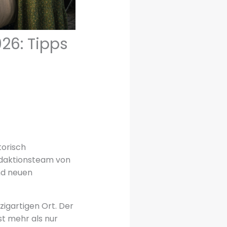
26: Tipps
torisch
edaktionsteam von
nd neuen
igartigen Ort. Der
st mehr als nur