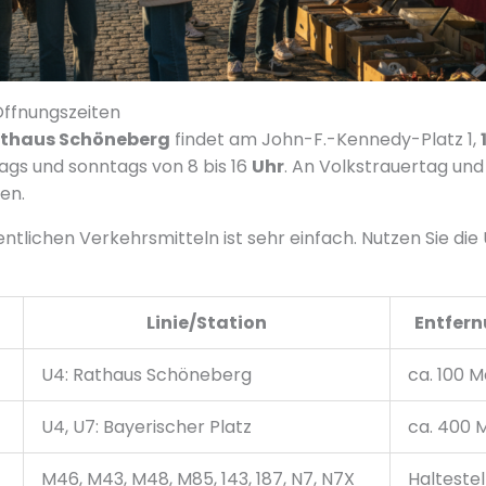
Öffnungszeiten
athaus Schöneberg
findet am John-F.-Kennedy-Platz 1,
ags und sonntags von 8 bis 16
Uhr
. An Volkstrauertag un
en.
entlichen Verkehrsmitteln ist sehr einfach. Nutzen Sie di
l
Linie/Station
Entfer
U4: Rathaus Schöneberg
ca. 100 M
U4, U7: Bayerischer Platz
ca. 400 
M46, M43, M48, M85, 143, 187, N7, N7X
Haltestel