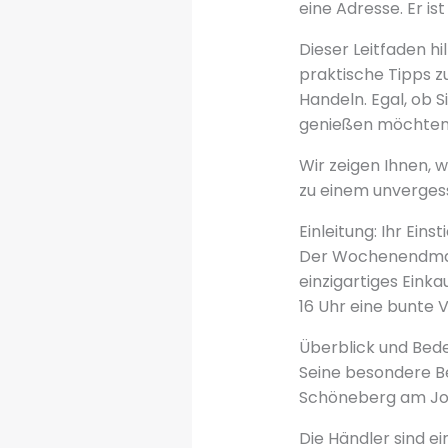
eine Adresse. Er is
Dieser Leitfaden hil
praktische Tipps z
Handeln. Egal, ob 
genießen möchten
Wir zeigen Ihnen, w
zu einem unvergess
Einleitung: Ihr Ein
Der Wochenendmark
einzigartiges Einka
16 Uhr eine bunte V
Überblick und Bed
Seine besondere B
Schöneberg am John
Die Händler sind ei