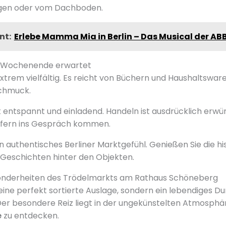
ngen oder vom Dachboden.
nt:
Erlebe Mamma Mia in Berlin – Das Musical der AB
m Wochenende erwartet
xtrem vielfältig. Es reicht von Büchern und Haushaltsware
Schmuck.
 entspannt und einladend. Handeln ist ausdrücklich erwün
fern ins Gespräch kommen.
n authentisches Berliner Marktgefühl. Genießen Sie die his
 Geschichten hinter den Objekten.
sonderheiten des Trödelmarkts am Rathaus Schöneberg
keine perfekt sortierte Auslage, sondern ein lebendiges D
er besondere Reiz liegt in der ungekünstelten Atmosphä
e
zu entdecken.