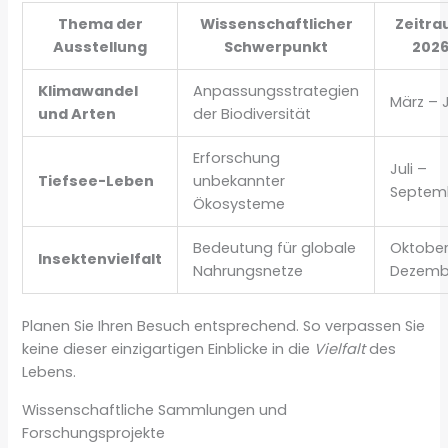
Thema der
Wissenschaftlicher
Zeitr
Ausstellung
Schwerpunkt
202
Klimawandel
Anpassungsstrategien
März – 
und Arten
der Biodiversität
Erforschung
Juli –
Tiefsee-Leben
unbekannter
Septem
Ökosysteme
Bedeutung für globale
Oktober
Insektenvielfalt
Nahrungsnetze
Dezemb
Planen Sie Ihren Besuch entsprechend. So verpassen Sie
keine dieser einzigartigen Einblicke in die
Vielfalt
des
Lebens.
Wissenschaftliche Sammlungen und
Forschungsprojekte