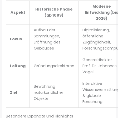
Moderne
Historische Phase
Aspekt
Entwicklung (bi
(ab 1889)
2026)
Aufbau der
Digitalisierung,
Sammlungen,
öffentliche
Fokus
Eröffnung des
Zugänglichkeit,
Gebäudes
Forschungscamp
Generaldirektor
Leitung
Gründungsdirektoren
Prof. Dr. Johannes
Vogel
Interaktive
Bewahrung
Wissensvermittlun
Ziel
naturkundlicher
& globale
Objekte
Forschung
Besondere Exponate und Highlights