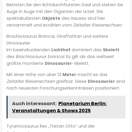
Betreten Sie den lichtdurchfluteten Saal und stehen Sie
Auge in Auge mit den Giganten der Urzeit. Die
spektakulärsten
Objekte
des Hauses sind hier
versammelt und erzählen vom
Zeitalter Riesenechsen
.
Brachiosaurus Brancai, Giraffatitan und weitere
Dinosaurier
Im beeindruckenden
Lichthof
dominiert das
Skelett
des
Brachiosaurus brancai
. Es gilt als das weltweit
größte montierte
Dinosaurier
-Skelett.
Mit einer Höhe von über 13
Meter
macht es das
Zeitalter Riesenechsen
greifbar. Diese
Dinosaurier
sind
nach neuesten Forschungserkenntnissen positioniert.
Auch interessant:
Planetarium Berlin:
Veranstaltungen & Shows 2025
Tyrannosaurus Rex „Tristan Otto“ und der