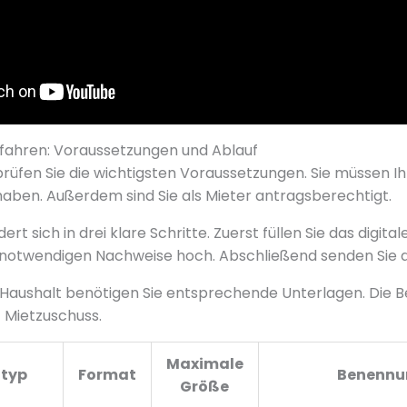
fahren: Voraussetzungen und Ablauf
 prüfen Sie die wichtigsten Voraussetzungen. Sie müssen 
haben. Außerdem sind Sie als Mieter antragsberechtigt.
rt sich in drei klare Schritte. Zuerst füllen Sie das digita
e notwendigen Nachweise hoch. Abschließend senden Sie 
 Haushalt benötigen Sie entsprechende Unterlagen. Die 
 Mietzuschuss.
Maximale
typ
Format
Benennu
Größe