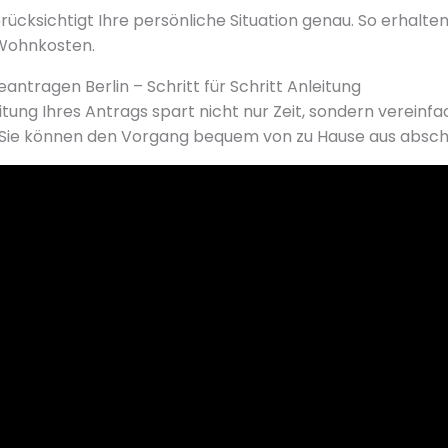
cksichtigt Ihre persönliche Situation genau. So erhalten 
 Wohnkosten.
ntragen Berlin – Schritt für Schritt Anleitung
eitung Ihres Antrags spart nicht nur Zeit, sondern verein
. Sie können den Vorgang bequem von zu Hause aus absch