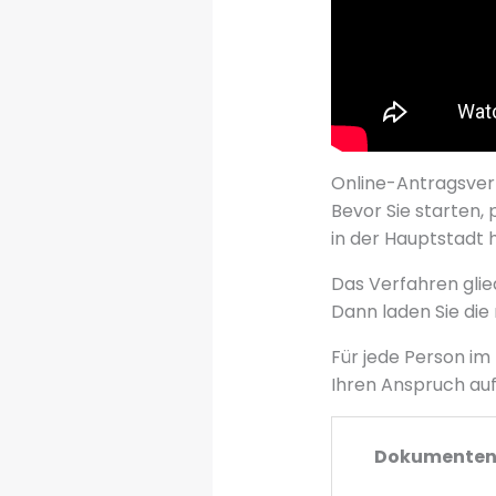
Online-Antragsver
Bevor Sie starten,
in der Hauptstadt 
Das Verfahren gliede
Dann laden Sie di
Für jede Person im
Ihren Anspruch auf
Dokumenten