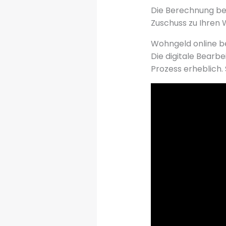
Die Berechnung berü
Zuschuss zu Ihren
Wohngeld online bea
Die digitale Bearb
Prozess erheblich