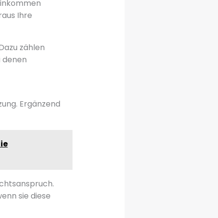
teinkommen
aus Ihre
Dazu zählen
i denen
tzung. Ergänzend
ie
echtsanspruch.
enn sie diese