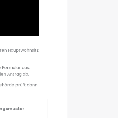
Ihren Hauptwohnsitz
le Formular aus.
den Antrag ab.
Behörde prüft dann
ngsmuster