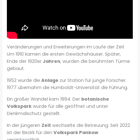
Veränderungen und Erweiterungen im Laufe der Zeit
Um 1910 kamen die ersten Gewächshäuser. Später,
Ende der 1920er
Jahren
, wurden die berühmten Türme
gebaut.
1952 wurde die
Anlage
zur Station für junge Forscher.
1977 übernahm die Humboldt-Universität die Führung.
Ein großer Wandel kam 1994. Der
botanische
Volkspark
wurde für alle geöffnet und unter
Denkmalschutz gestellt.
In der jüngeren
Zeit
wechselte die Betreuung. Seit 2022
ist der Bezirk für den
Volkspark Pankow
verantwortlich.