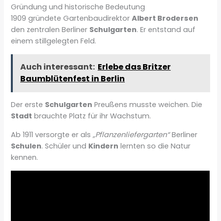
Gründung und historische Bedeutung
1909 gründete Gartenbaudirektor
Albert Brodersen
den zentralen Berliner
Schulgarten
. Er entstand auf
einem stillgelegten Feld.
Auch interessant:
Erlebe das Britzer
Baumblütenfest in Berlin
Der erste
Schulgarten
Preußens musste weichen. Die
Stadt
brauchte Platz für ihr Wachstum.
Ab 1911 versorgte er als
„Pflanzenliefergarten“
Berliner
Schulen
. Schüler und
Kindern
lernten so die Natur
kennen.