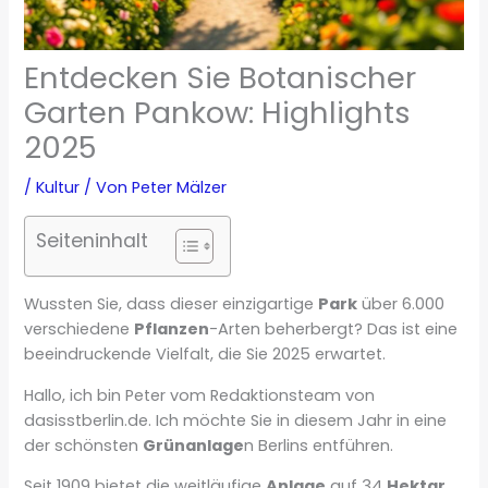
Entdecken Sie Botanischer
Garten Pankow: Highlights
2025
/
Kultur
/ Von
Peter Mälzer
Seiteninhalt
Wussten Sie, dass dieser einzigartige
Park
über 6.000
verschiedene
Pflanzen
-Arten beherbergt? Das ist eine
beeindruckende Vielfalt, die Sie 2025 erwartet.
Hallo, ich bin Peter vom Redaktionsteam von
dasisstberlin.de. Ich möchte Sie in diesem Jahr in eine
der schönsten
Grünanlage
n Berlins entführen.
Seit 1909 bietet die weitläufige
Anlage
auf 34
Hektar