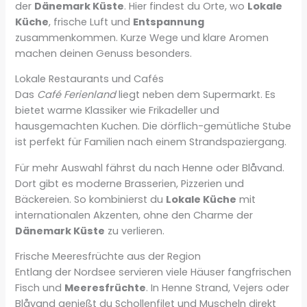
der
Dänemark Küste
. Hier findest du Orte, wo
Lokale
Küche
, frische Luft und
Entspannung
zusammenkommen. Kurze Wege und klare Aromen
machen deinen Genuss besonders.
Lokale Restaurants und Cafés
Das
Café Ferienland
liegt neben dem Supermarkt. Es
bietet warme Klassiker wie Frikadeller und
hausgemachten Kuchen. Die dörflich-gemütliche Stube
ist perfekt für Familien nach einem Strandspaziergang.
Für mehr Auswahl fährst du nach Henne oder Blåvand.
Dort gibt es moderne Brasserien, Pizzerien und
Bäckereien. So kombinierst du
Lokale Küche
mit
internationalen Akzenten, ohne den Charme der
Dänemark Küste
zu verlieren.
Frische Meeresfrüchte aus der Region
Entlang der Nordsee servieren viele Häuser fangfrischen
Fisch und
Meeresfrüchte
. In Henne Strand, Vejers oder
Blåvand genießt du Schollenfilet und Muscheln direkt