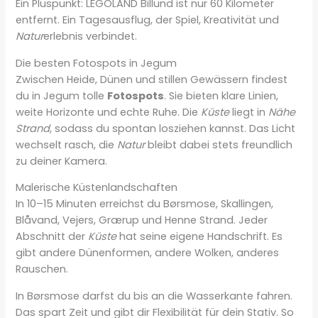
Ein Pluspunkt: LEGOLAND Billund ist nur 60 Kilometer
entfernt. Ein Tagesausflug, der Spiel, Kreativität und
Natur
erlebnis verbindet.
Die besten Fotospots in Jegum
Zwischen Heide, Dünen und stillen Gewässern findest
du in Jegum tolle
Fotospots
. Sie bieten klare Linien,
weite Horizonte und echte Ruhe. Die
Küste
liegt in
Nähe
Strand
, sodass du spontan losziehen kannst. Das Licht
wechselt rasch, die
Natur
bleibt dabei stets freundlich
zu deiner Kamera.
Malerische Küstenlandschaften
In 10–15 Minuten erreichst du Børsmose, Skallingen,
Blåvand, Vejers, Grærup und Henne Strand. Jeder
Abschnitt der
Küste
hat seine eigene Handschrift. Es
gibt andere Dünenformen, andere Wolken, anderes
Rauschen.
In Børsmose darfst du bis an die Wasserkante fahren.
Das spart Zeit und gibt dir Flexibilität für dein Stativ. So