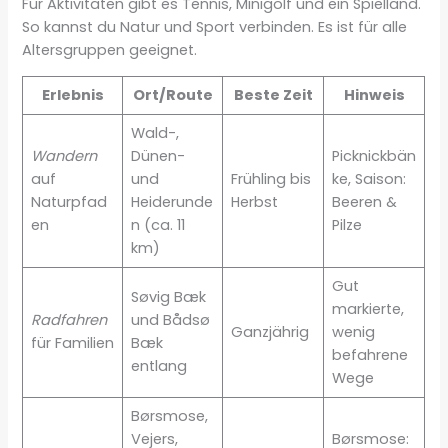
Für Aktivitäten gibt es Tennis, Minigolf und ein Spielland.
So kannst du Natur und Sport verbinden. Es ist für alle
Altersgruppen geeignet.
Erlebnis
Ort/Route
Beste Zeit
Hinweis
Wald-,
Wandern
Dünen-
Picknickbän
auf
und
Frühling bis
ke, Saison:
Naturpfad
Heiderunde
Herbst
Beeren &
en
n (ca. 11
Pilze
km)
Gut
Søvig Bæk
markierte,
Radfahren
und Bådsø
Ganzjährig
wenig
für Familien
Bæk
befahrene
entlang
Wege
Børsmose,
Vejers,
Børsmose: