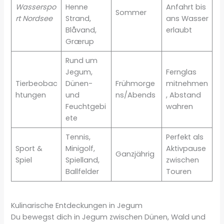
Wasserspo
Henne
Anfahrt bis
Sommer
rt Nordsee
Strand,
ans Wasser
Blåvand,
erlaubt
Grærup
Rund um
Jegum,
Fernglas
Tierbeobac
Dünen-
Frühmorge
mitnehmen
htungen
und
ns/Abends
, Abstand
Feuchtgebi
wahren
ete
Tennis,
Perfekt als
Sport &
Minigolf,
Aktivpause
Ganzjährig
Spiel
Spielland,
zwischen
Ballfelder
Touren
Kulinarische Entdeckungen in Jegum
Du bewegst dich in Jegum zwischen Dünen, Wald und