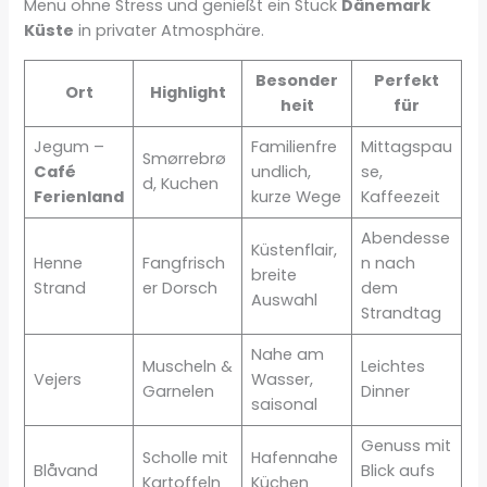
Menü ohne Stress und genießt ein Stück
Dänemark
Küste
in privater Atmosphäre.
Besonder
Perfekt
Ort
Highlight
heit
für
Jegum –
Familienfre
Mittagspau
Smørrebrø
Café
undlich,
se,
d, Kuchen
Ferienland
kurze Wege
Kaffeezeit
Abendesse
Küstenflair,
Henne
Fangfrisch
n nach
breite
Strand
er Dorsch
dem
Auswahl
Strandtag
Nahe am
Muscheln &
Leichtes
Vejers
Wasser,
Garnelen
Dinner
saisonal
Genuss mit
Scholle mit
Hafennahe
Blåvand
Blick aufs
Kartoffeln
Küchen