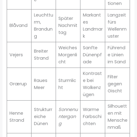
tionen
Leuchttu
Markant
Langzeit
Später
rm,
es
fürs
Blåvand
Nachmit
Brandun
Landmar
Wellenm
tag
g
k
uster
Weiches
Sanfte
Führend
Breiter
Vejers
Morgenli
Dünenpf
e Linien
Strand
cht
ade
im Sand
Kontrast
Filter
Raues
Sturmlic
e bei
Grærup
gegen
Meer
ht
Wolkenz
Gischt
ügen
Silhouett
Strukturr
Sonnenu
Warme
Henne
en mit
eiche
ntergan
Farbschi
Strand
Mensche
Dünen
g
chten
nmaß