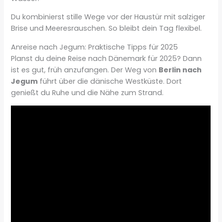
Du kombinierst stille Wege vor der Haustür mit salziger
Brise und Meeresrauschen. So bleibt dein Tag flexibel.
Anreise nach Jegum: Praktische Tipps für 2025
Planst du deine Reise nach Dänemark für 2025? Dann
ist es gut, früh anzufangen. Der Weg von
Berlin nach
Jegum
führt über die dänische Westküste. Dort
genießt du Ruhe und die Nähe zum Strand.