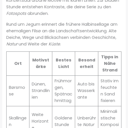
Konzertsaal urbane Motive mit klaren Linien. Zur blauen
Stunde entstehen Kontraste, die deine Serie zu den
Fotospots
abrunden.
Rund um Jegum erinnert die frühere Halbinsellage am
ehemaligen Filsø an die Landschaftsentwicklung. Alte
Deiche, Wege und Blickachsen verbinden Geschichte,
Natur
und Weite der
Küste
.
Tipps in
Motivst
Bestes
Besond
Ort
Nähe
ärke
Licht
erheit
Strand
Frühmor
Stativ im
Dünen,
Auto bis
Børsmo
gen,
feuchte
Strandlin
Wasserk
se
Spätnac
n Sand
ien
ante
hmittag
fixieren
Minimali
Weite
Skallinge
Goldene
Unberühr
stische
Horizont
n
Stunde
te
Natur
Komposi
e