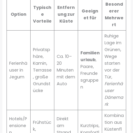
Besond
Typisch
Entfern
Geeign
erer
Option
e
ung zur
et für
Mehrwe
Vorteile
Küste
rt
Ruhige
Lage im
Privatsp
Grünen,
Familien
häre,
Ca. 10–
Wege
urlaub
,
Ferienhä
Kamin,
20
starten
Paare,
user in
Terrasse
Minuten
vor der
Freunde
Jegum
, große
mit dem
Tür,
sgruppe
Grundst
Auto
Ferienhä
n
ücke
user
Dänema
rk
Kombina
Hotels/P
Direkt
Frühstüc
tion aus
ensione
am
Kurztrips,
k,
Küstenfl
n
Strand
Komfortl