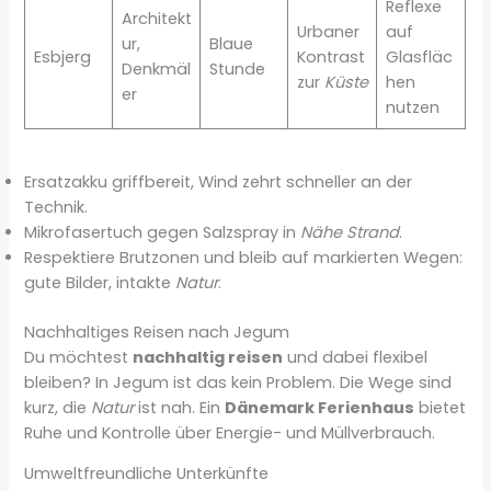
Reflexe
Architekt
Urbaner
auf
ur,
Blaue
Esbjerg
Kontrast
Glasfläc
Denkmäl
Stunde
zur
Küste
hen
er
nutzen
Ersatzakku griffbereit, Wind zehrt schneller an der
Technik.
Mikrofasertuch gegen Salzspray in
Nähe Strand
.
Respektiere Brutzonen und bleib auf markierten Wegen:
gute Bilder, intakte
Natur
.
Nachhaltiges Reisen nach Jegum
Du möchtest
nachhaltig reisen
und dabei flexibel
bleiben? In Jegum ist das kein Problem. Die Wege sind
kurz, die
Natur
ist nah. Ein
Dänemark Ferienhaus
bietet
Ruhe und Kontrolle über Energie- und Müllverbrauch.
Umweltfreundliche Unterkünfte