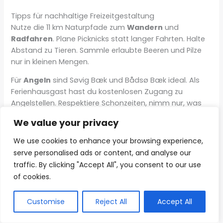
Tipps für nachhaltige Freizeitgestaltung
Nutze die 11 km Naturpfade zum
Wandern
und
Radfahren
. Plane Picknicks statt langer Fahrten. Halte
Abstand zu Tieren. Sammle erlaubte Beeren und Pilze
nur in kleinen Mengen.
Für
Angeln
sind Søvig Bæk und Bådsø Bæk ideal. Als
Ferienhausgast hast du kostenlosen Zugang zu
Angelstellen. Respektiere Schonzeiten, nimm nur, was
du verwerten kannst, und lasse Ufer sauber zurück.
We value your privacy
Fazit: Dein persönlicher Weg zur Nordsee-Ruhe
We use cookies to enhance your browsing experience,
Suchst du Stille, frische Luft und ist die Küste nah? In
serve personalised ads or content, and analyse our
Jegum Ferieland findest du das. Es gibt wenig Verkehr,
traffic. By clicking "Accept All", you consent to our use
viel Grün und die Küste ist nah. Die Tage sind einfach,
Diese Webseite nutzt KI-
of cookies.
der Rhythmus langsam. So entsteht Entspannung, die
gestützte Funktionen. Inhalte
bleibt.
AI
und Bilder sind mithilfe
künstlicher Intelligenz erzeugt
Customise
Reject All
Accept All
wurden.
Die Vorteile eines Aufenthalts in Jegum
2025 wohnst du mitten im Grünen. Es gibt 11 km