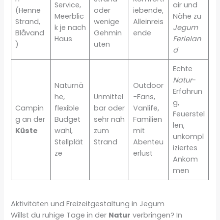
Service,
air und
(Henne
oder
iebende,
Meerblic
Nähe zu
Strand,
wenige
Alleinreis
k je nach
Jegum
Blåvand
Gehmin
ende
Haus
Ferielan
)
uten
d
Echte
Natur
-
Naturnä
Outdoor
Erfahrun
he,
Unmittel
-Fans,
g,
Campin
flexible
bar oder
Vanlife,
Feuerstel
g an der
Budget
sehr nah
Familien
len,
Küste
wahl,
zum
mit
unkompl
Stellplät
Strand
Abenteu
iziertes
ze
erlust
Ankom
men
Aktivitäten und Freizeitgestaltung in Jegum
Willst du ruhige Tage in der
Natur
verbringen? In