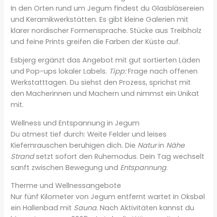
In den Orten rund um Jegum findest du Glasbläsereien
und Keramikwerkstätten. Es gibt kleine Galerien mit
klarer nordischer Formensprache. Stücke aus Treibholz
und feine Prints greifen die Farben der Küste auf.
Esbjerg ergänzt das Angebot mit gut sortierten Läden
und Pop-ups lokaler Labels.
Tipp:
Frage nach offenen
Werkstatttagen. Du siehst den Prozess, sprichst mit
den Macherinnen und Machern und nimmst ein Unikat
mit.
Wellness und Entspannung in Jegum
Du atmest tief durch: Weite Felder und leises
Kiefernrauschen beruhigen dich. Die
Natur
in
Nähe
Strand
setzt sofort den Ruhemodus. Dein Tag wechselt
sanft zwischen Bewegung und
Entspannung
.
Therme und Wellnessangebote
Nur fünf Kilometer von Jegum entfernt wartet in Oksbøl
ein Hallenbad mit
Sauna
. Nach Aktivitäten kannst du